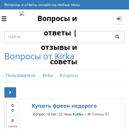
Вопросы и ответы онлайн на любые темы
Toggle
navigation
Вопросы от Kirka
Пользователь
Kirka
Вопросы
Купить фреон недорого
0
0
Вопрос
18 Авг, 22
тема
Хобби
|
Показы
87
0
ответов