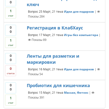
0
ключ
1
Вопрос
25 Март, 21
тема
Идеи для подарков
|
Показы
284
ответ
Регистрация в КлабХаус
0
0
Вопрос
17 Март, 21
тема
Игры без компьютера
|
Показы
89
1
ответ
Ленты для разметки и
0
0
маркировки
0
Вопрос
16 Март, 21
тема
Идеи для подарков
|
Показы
54
ответов
Пробиотик для кишечника
0
0
Вопрос
15 Март, 21
тема
Массаж, Фитнес
|
Показы
391
1
ответ