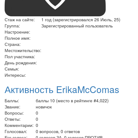
Стаж на сайте:
1 год (зарегистрировался 26 Июль, 25)
Группа:
Зарегистрированный пользователь
Настроение:
Полное имя:
Страна:
Местожительство:
Пол участника:
День рождения:
Семья:
Интересы:
Активность ErikaMcComas
Баллы:
баллы
10
(место в рейтинге #
4,022
)
Звание:
новичок
Вопросы:
0
Ответы:
0
Комментарии:
0
Голосовал:
0
вопросов,
0
ответов
Его голоса:
0
голосов ЗА,
0
голосов ПРОТИВ