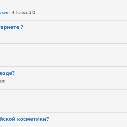
рков
|
Показы
272
ернете ?
езде?
430
ейской косметики?