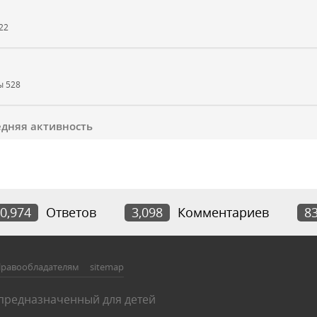
22
зы
528
дняя активность
0,974
Ответов
3,098
Комментариев
8
равообладателям
sitemap
 предназначенный для детей