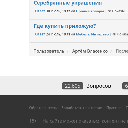
Серебрянные украшения
Ответ
30 Июль, 19
тема
Прочие товары
|
Показы
3
Где купить прихожую?
Ответ
24 Июль, 19
тема
Мебель, Интерьер
|
Пока
Пользователь
Артём Власенко
После
22,605
Вопросов
6
Обратная связь
Заработать на ответах
Правила
П
18+
На сайте может оказаться контент не