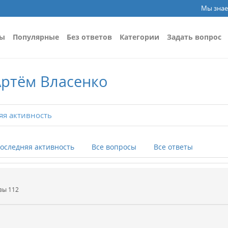
Мы знае
сы
Популярные
Без ответов
Категории
Задать вопрос
Артём Власенко
я активность
оследняя активность
Все вопросы
Все ответы
азы
112