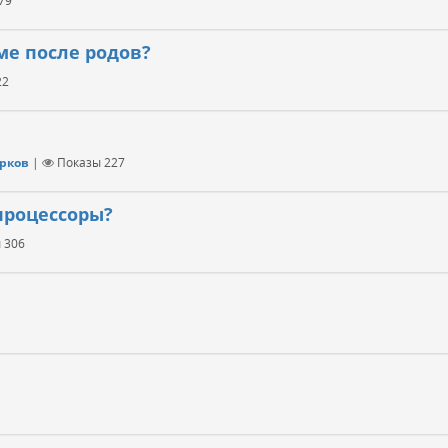
79
ме после родов?
22
арков
|
Показы
227
процессоры?
ы
306