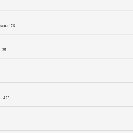
казы
476
135
2
зы
423