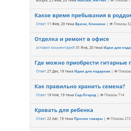
Вопрос
25 Фев, 20
тема
Массаж, Фитнес
|
Показы
1
Какое время пребывания в роддо
Ответ
11 Фев, 20
тема
Врачи, Клиники
|
Показы
3
Отделка и ремонт в офисе
оставил комментарий
31 Янв, 20
тема
Идеи для под
Где можно приобрести гитарные 
Ответ
27 Дек, 19
тема
Идеи для подарков
|
Показ
Как правильно хранить семена?
Ответ
19 Ноя, 19
тема
Сад-Огород
|
Показы
714
Кровать для ребенка
Ответ
22 Авг, 19
тема
Прочие товары
|
Показы
272