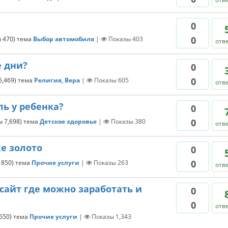
0
0
ы
470
)
тема
Выбор автомобиля
|
Показы
403
отв
е дни?
0
0
5,469
)
тема
Религия, Вера
|
Показы
605
отв
ь у ребенка?
0
0
лы
7,698
)
тема
Детское здоровье
|
Показы
380
отв
е золото
0
0
ы
850
)
тема
Прочие услуги
|
Показы
263
отв
сайт где можно заработать и
0
0
отв
650
)
тема
Прочие услуги
|
Показы
1,343