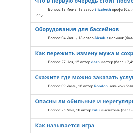
Что в первую очередь стоит посм
Вопрос
18 Июнь, 18
автор
Elizabeth
профи
(бал
445
Оборудования для бассейнов
Вопрос
04 Июнь, 18
автор
Absolut
новичок
(ба
Как пережить измену мужа и сохр
Вопрос
27 Ноя, 15
автор
dash
мастер
(баллы
2,4
Скажите где можно заказать услу
Вопрос
09 Июль, 18
автор
Rondon
новичок
(ба
Опасны ли обильные и нерегуляр
Вопрос
25 Май, 16
автор
zulu
мыслитель
(балл
Как называется игра