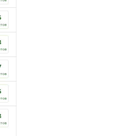
5
етов
3
етов
7
етов
5
етов
8
етов