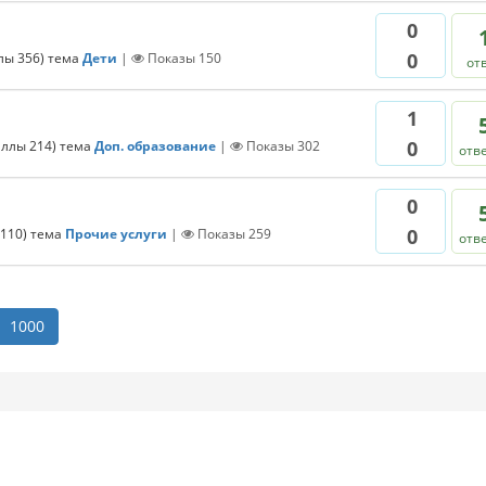
0
0
ллы
356
)
тема
Дети
|
Показы
150
от
1
0
аллы
214
)
тема
Доп. образование
|
Показы
302
отв
0
0
110
)
тема
Прочие услуги
|
Показы
259
отв
1000