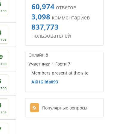
6
60,974
ответов
етов
3,098
комментариев
837,773
4
пользователей
етов
Онлайн
8
9
етов
Участники
1
Гости
7
Members present at the site
5
AKHGilda093
етов
4
Популярные вопросы
етов
7