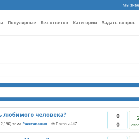
Мы знае
сы
Популярные
Без ответов
Категории
Задать вопрос
ть любимого человека?
0
0
ы
2,190
)
тема
Расставания
|
Показы
447
отв