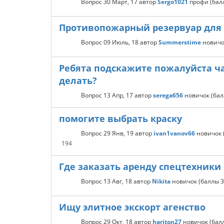
Вопрос
30 Март, 17
автор
Sergo1021
профи
(ба
Противопожарный резервуар для
Вопрос
09 Июль, 18
автор
Summerstime
новичо
Ребята подскажите пожалуйста ч
делать?
Вопрос
13 Апр, 17
автор
serega656
новичок
(ба
помогите выбрать краску
Вопрос
29 Янв, 19
автор
ivan1vanov66
новичок
194
Где заказать аренду спецтехники
Вопрос
13 Авг, 18
автор
Nikita
новичок
(баллы
3
Ищу элитное экскорт агенство
Вопрос
29 Окт, 18
автор
hariton27
новичок
(ба