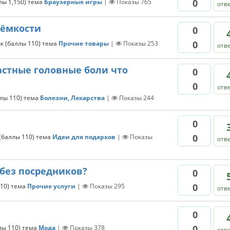
0
ллы
1,150
)
тема
Браузерные игры
|
Показы
765
отв
 ёмкости
0
0
к
(баллы
110
)
тема
Прочие товары
|
Показы
253
отв
астные головные боли что
0
0
отв
ллы
110
)
тема
Болезни, Лекарства
|
Показы
244
0
0
(баллы
110
)
тема
Идеи для подарков
|
Показы
отв
 без посредников?
0
0
10
)
тема
Прочие услуги
|
Показы
295
отв
0
0
ллы
110
)
тема
Мода
|
Показы
378
отв