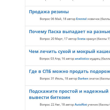
Продажа резины
Вопрос
06 Май, 18
автор
Erentol
новичок
(балл
Почему Пасха выпадает на разны
Вопрос
20 Март, 17
автор
Sveta
оракул
(баллы
1
Чем лечить сухой и мокрый кашел
Вопрос
03 Апр, 16
автор
analistics
мудрец
(бал
Где в СПБ можно продать подорож
Вопрос
31 Июль, 18
автор
Darken
знаток
(балл
Подскажите простой и надежный 
вывести биткоин
Вопрос
22 Авг, 18
автор
AutoNot
ученик
(баллы