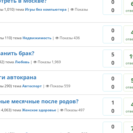
отреть в Москве?
0
0
лы
1,010
)
тема
Игры без компьютера
|
Показы
отв
0
0
ллы
110
)
тема
Недвижимость
|
Показы
436
отв
анить брак?
5
1
0
92
)
тема
Любовь
|
Показы
1,969
отв
ги автокрана
0
0
ллы
290
)
тема
Автоспорт
|
Показы
559
отв
ные месячные после родов?
1
0
ы
4,063
)
тема
Женское здоровье
|
Показы
497
отв
0