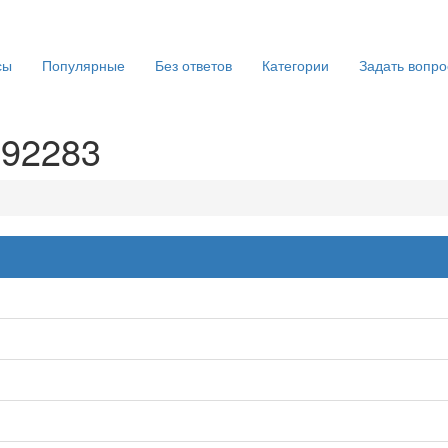
сы
Популярные
Без ответов
Категории
Задать вопро
e92283