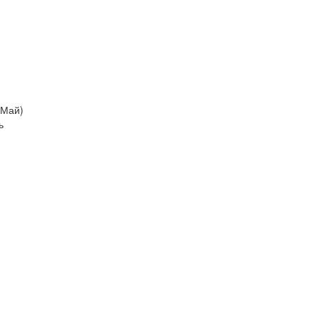
 Май)
ь