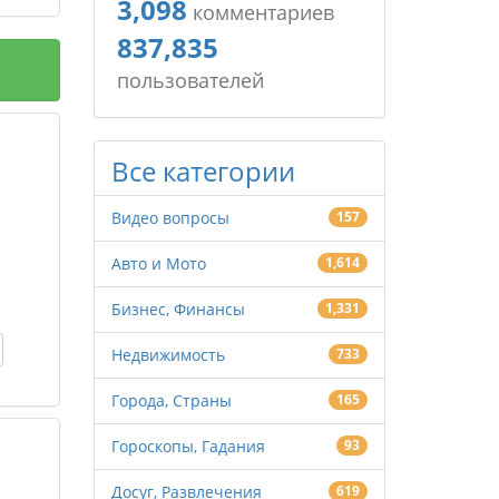
3,098
комментариев
837,835
пользователей
Все категории
Видео вопросы
157
Авто и Мото
1,614
Бизнес, Финансы
1,331
Недвижимость
733
Города, Страны
165
Гороскопы, Гадания
93
Досуг, Развлечения
619