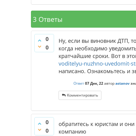
3 Ответы
0
Ну, если вы виновник ДТП, т
0
когда необходимо уведомить 
кратчайшие сроки. Вот в эт
voditelyu-nuzhno-uvedomit-s
написано. Ознакомьтесь и з
Ответ
07 Дек, 22
автор
astanov
зн
Комментировать
0
обратитесь к юристам и они
0
компанию