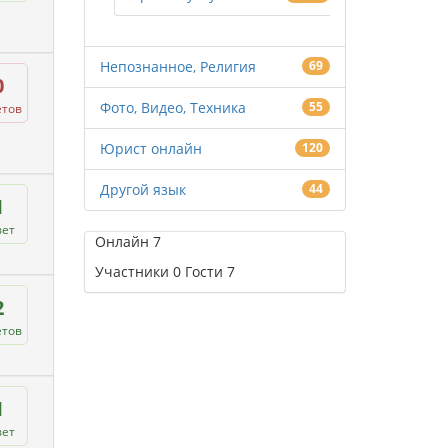
Непознанное, Религия
69
0
Фото, Видео, Техника
55
етов
Юрист онлайн
120
Другой язык
44
1
вет
Онлайн
7
Участники
0
Гости
7
2
етов
1
вет