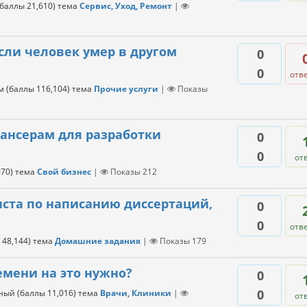
(баллы
21,610
)
тема
Сервис, Уход, Ремонт
|
если человек умер в другом
0
0
отв
м
(баллы
116,104
)
тема
Прочие услуги
|
Показы
лансерам для разработки
0
0
от
070
)
тема
Свой бизнес
|
Показы
212
иста по написанию диссертаций,
0
0
отв
ы
48,144
)
тема
Домашние задания
|
Показы
179
емени на это нужно?
0
0
нный
(баллы
11,016
)
тема
Врачи, Клиники
|
от