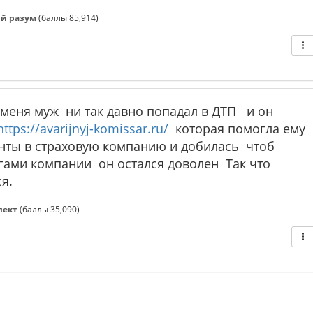
й разум
(баллы
85,914
)
меня муж ни так давно попадал в ДТП и он
https://avarijnyj-komissar.ru/
которая помогла ему
нты в страховую компанию и добилась чтоб
гами компании он остался доволен Так что
я.
лект
(баллы
35,090
)