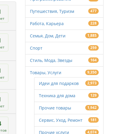
1
Путешествия, Туризм
477
вет
Работа, Карьера
228
Семья, Дом, Дети
1,885
1
вет
Спорт
259
Стиль, Мода, Звезды
164
1
Товары, Услуги
9,350
вет
Идеи для подарков
2,973
Техника для дома
129
1
вет
Прочие товары
1,942
Сервис, Уход, Ремонт
181
4
етов
Прочие услуги
4,074