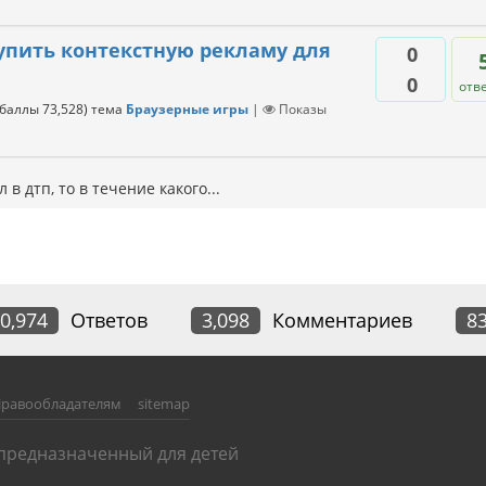
упить контекстную рекламу для
0
0
отв
(баллы
73,528
)
тема
Браузерные игры
|
Показы
 в дтп, то в течение какого...
0,974
Ответов
3,098
Комментариев
8
равообладателям
sitemap
 предназначенный для детей