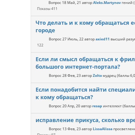
Вопрос
18 Май, 21
автор
Aleks.Martynov
гений
Показы
411
Что делать и к кому обращаться 
городе
Вопрос
27 Июль, 22
автор
axied11
высший разу
122
Если ли смысл обращаться к фри
большого интернет-портала?
Вопрос
28 Фев, 23
автор
Zolto
мудрец
(баллы
6,
Если понадобится найти специал
к кому обращаться?
Вопрос
20 Апр, 20
автор
resap
интеллект
(балл
исправление прикуса, сколько вр
Вопрос
13 Фев, 23
автор
LissaAlissa
просветле
Показы
97