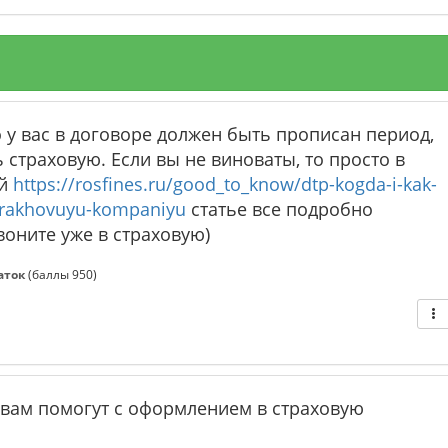
о у вас в договоре должен быть прописан период,
страховую. Если вы не виноваты, то просто в
ой
https://rosfines.ru/good_to_know/dtp-kogda-i-kak-
trakhovuyu-kompaniyu
статье все подробно
воните уже в страховую)
аток
(баллы
950
)
 вам помогут с оформлением в страховую