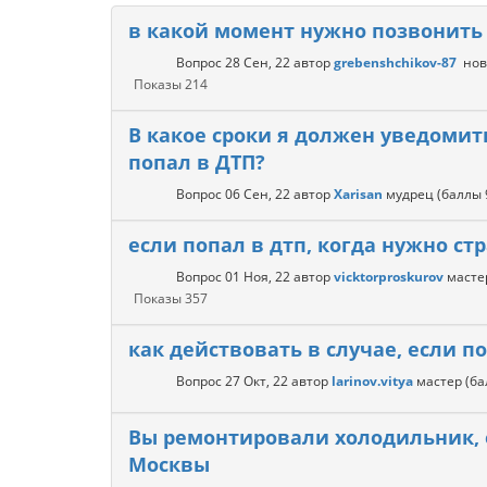
в какой момент нужно позвонить 
Вопрос
28 Сен, 22
автор
grebenshchikov-87
нов
Показы
214
В какое сроки я должен уведомит
попал в ДТП?
Вопрос
06 Сен, 22
автор
Xarisan
мудрец
(баллы
если попал в дтп, когда нужно ст
Вопрос
01 Ноя, 22
автор
vicktorproskurov
масте
Показы
357
как действовать в случае, если по
Вопрос
27 Окт, 22
автор
larinov.vitya
мастер
(б
Вы ремонтировали холодильник, ес
Москвы