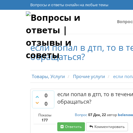
Вопросы и ответы онлайн на любые темы
Вопро
если попал в дтп, то в
обращаться?
Товары, Услуги
Прочие услуги
если попа
если попал в дтп, то в тече
0
обращаться?
0
Вопрос
07 Дек, 22
автор
belenow
Показы
177
Ответить
Комментировать