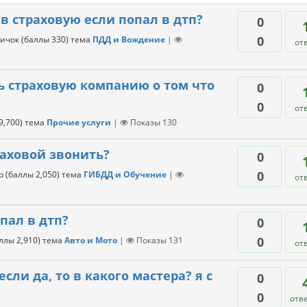
в страховую если попал в дтп?
0
0
ичок
(баллы
330
)
тема
ПДД и Вождение
|
от
ь страховую компанию о том что
0
0
от
9,700
)
тема
Прочие услуги
|
Показы
130
раховой звонить?
0
0
р
(баллы
2,050
)
тема
ГИБДД и Обучение
|
от
пал в дтп?
0
0
аллы
2,910
)
тема
Авто и Мото
|
Показы
131
от
ли да, то в какого мастера? я с
0
0
отв