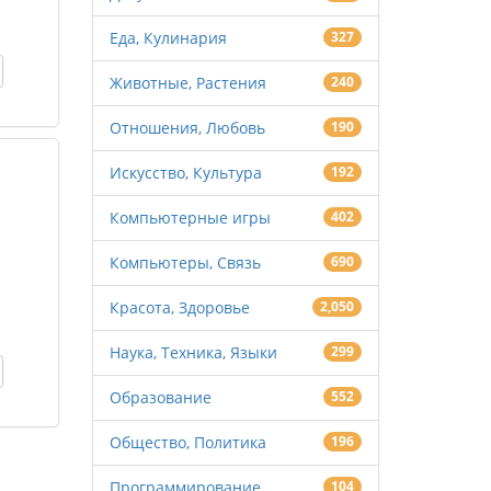
Еда, Кулинария
327
Животные, Растения
240
Отношения, Любовь
190
Искусство, Культура
192
Компьютерные игры
402
Компьютеры, Связь
690
Красота, Здоровье
2,050
Наука, Техника, Языки
299
Образование
552
Общество, Политика
196
Программирование
104