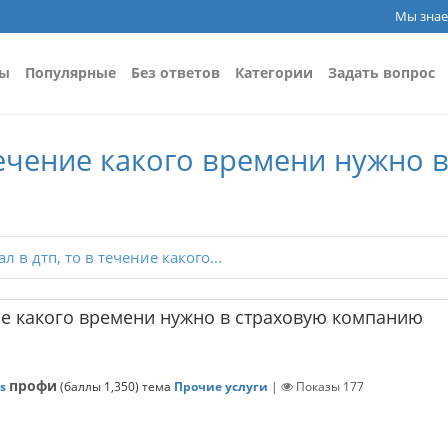
Мы знае
сы
Популярные
Без ответов
Категории
Задать вопрос
 течение какого времени нужно
л в дтп, то в течение какого...
ние какого времени нужно в страховую компанию
профи
s
(баллы
1,350
)
тема
Прочие услуги
|
Показы
177