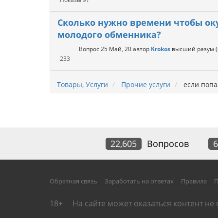
Сколько нужно времени чтобы ок
молодого обменника?
Вопрос
25 Май, 20
автор
Krokos
высший разум
233
Товары, Услуги
Прочие услуги
если попал
22,605
Вопросов
6
Обратная связь
Заработать на ответах
Правила
П
18+
На сайте может оказаться контент не