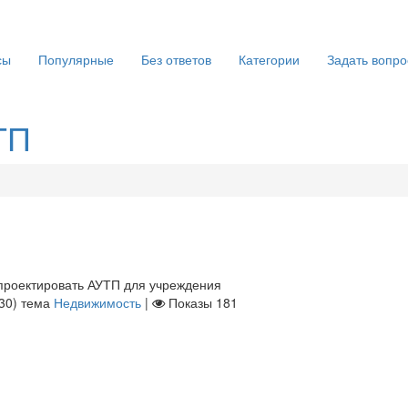
сы
Популярные
Без ответов
Категории
Задать вопро
ТП
проектировать АУТП для учреждения
30
)
тема
Недвижимость
|
Показы
181