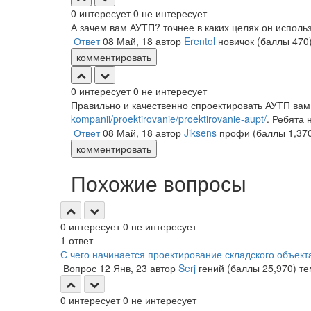
0
интересует
0
не интересует
А зачем вам АУТП? точнее в каких целях он исполь
Ответ
08 Май, 18
автор
Erentol
новичок
(баллы
470
комментировать
0
интересует
0
не интересует
Правильно и качественно спроектировать АУТП вам
kompanii/proektirovanie/proektirovanie-aupt/
. Ребята
Ответ
08 Май, 18
автор
Jiksens
профи
(баллы
1,37
комментировать
Похожие вопросы
0
интересует
0
не интересует
1
ответ
С чего начинается проектирование складского объект
Вопрос
12 Янв, 23
автор
Serj
гений
(баллы
25,970
)
т
0
интересует
0
не интересует