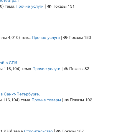
нотеатра ?
10
)
тема
Прочие услуги
|
Показы
131
аллы
4,010
)
тема
Прочие услуги
|
Показы
183
вой в СПб
лы
116,104
)
тема
Прочие услуги
|
Показы
82
в Санкт-Петербурге.
лы
116,104
)
тема
Прочие товары
|
Показы
102
61,276
)
тема
Строительство
|
Показы
187