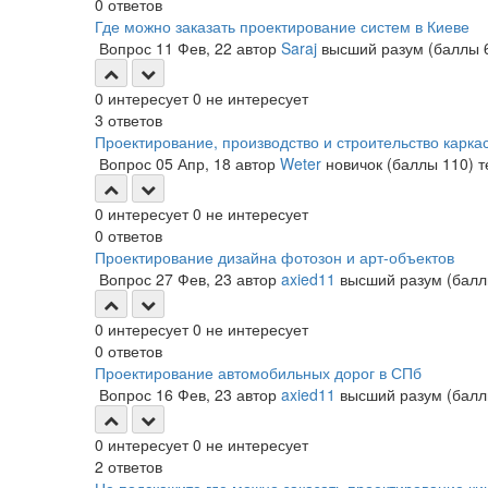
0
ответов
Где можно заказать проектирование систем в Киеве
Вопрос
11 Фев, 22
автор
Saraj
высший разум
(баллы
0
интересует
0
не интересует
3
ответов
Проектирование, производство и строительство карка
Вопрос
05 Апр, 18
автор
Weter
новичок
(баллы
110
)
т
0
интересует
0
не интересует
0
ответов
Проектирование дизайна фотозон и арт-объектов
Вопрос
27 Фев, 23
автор
axied11
высший разум
(бал
0
интересует
0
не интересует
0
ответов
Проектирование автомобильных дорог в СПб
Вопрос
16 Фев, 23
автор
axied11
высший разум
(бал
0
интересует
0
не интересует
2
ответов