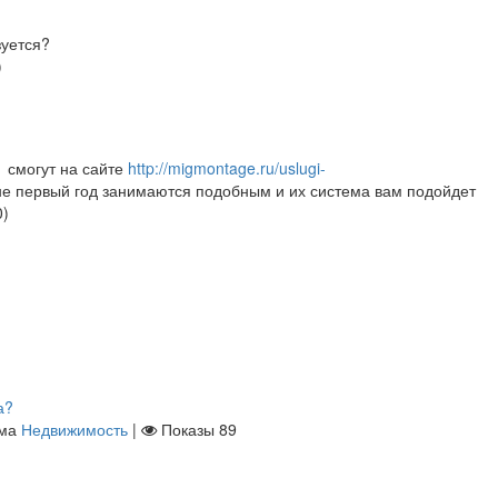
зуется?
)
 смогут на сайте
http://migmontage.ru/uslugi-
 не первый год занимаются подобным и их система вам подойдет
0
)
а?
ема
Недвижимость
|
Показы
89