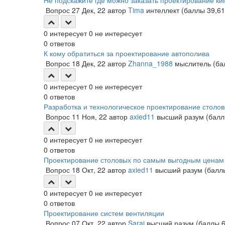
Не подскажите где можно заказать проектирование ки
Вопрос
27 Дек, 22
автор
Tima
интеллект
(баллы
39,6
0
интересует
0
не интересует
0
ответов
К кому обратиться за проектирование автополива
Вопрос
18 Дек, 22
автор
Zhanna_1988
мыслитель
(б
0
интересует
0
не интересует
0
ответов
Разработка и технологическое проектирование столо
Вопрос
11 Ноя, 22
автор
axied11
высший разум
(бал
0
интересует
0
не интересует
0
ответов
Проектирование столовых по самым выгодным ценам 
Вопрос
18 Окт, 22
автор
axied11
высший разум
(бал
0
интересует
0
не интересует
0
ответов
Проектирование систем вентиляции
Вопрос
07 Окт, 22
автор
Saraj
высший разум
(баллы