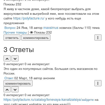
Показы
232
Я живу в частном доме, какой биопрепорат выбрать для
жироуловителей в выгребной яме, мне посоветовали на этом
сайте
https://polyfacture.ru/
у кого нибудь есть еще
предложения
Вопрос
24 Янв, 18
автор
maxsimus
новичок
(баллы
110
)
тема
Прочие товары
|
Показы
232
ответить
комментировать
3 Ответы
0
интересует
0
не интересует
Это один из популярных сайтов. Большая сеть магазинов по
России.
Ответ
02 Март, 18
автор
аноним
комментировать
0
интересует
0
не интересует
https://polyfacture.ru/catalog/livnevaya-kanalizatsiya/зайдите
на
этот сайт может найдёте то что вам надо)))