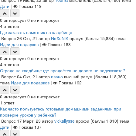
Вопрос
19 Июль, 22
автор
Tourist
мыслитель
(баллы
4,490
)
тема
Дети
|
Показы
119
0
интересует
0
не интересует
4
ответов
Где заказать памятник на кладбище
Вопрос
26 Окт, 21
автор
NeXoNiK
оракул
(баллы
15,834
)
тема
Идеи для подарков
|
Показы
183
0
интересует
0
не интересует
4
ответов
Ограда на кладбище где продаётся не дорого не подскажите?
Вопрос
04 Окт, 21
автор
ивано
высший разум
(баллы
118,360
)
тема
Идеи для подарков
|
Показы
162
0
интересует
0
не интересует
1
ответ
Как часто пользуетесь готовыми домашними заданиями при
проверке уроков у ребенка?
Вопрос
17 Март, 23
автор
vickallysse
профи
(баллы
1,810
)
тема
Дети
|
Показы
137