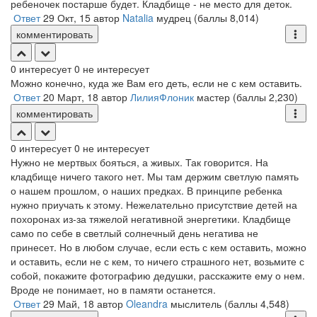
ребеночек постарше будет. Кладбище - не место для деток.
Ответ
29 Окт, 15
автор
Natalia
мудрец
(баллы
8,014
)
комментировать
0
интересует
0
не интересует
Можно конечно, куда же Вам его деть, если не с кем оставить.
Ответ
20 Март, 18
автор
ЛилияФлоник
мастер
(баллы
2,230
)
комментировать
0
интересует
0
не интересует
Нужно не мертвых бояться, а живых. Так говорится. На
кладбище ничего такого нет. Мы там держим светлую память
о нашем прошлом, о наших предках. В принципе ребенка
нужно приучать к этому. Нежелательно присутствие детей на
похоронах из-за тяжелой негативной энергетики. Кладбище
само по себе в светлый солнечный день негатива не
принесет. Но в любом случае, если есть с кем оставить, можно
и оставить, если не с кем, то ничего страшного нет, возьмите с
собой, покажите фотографию дедушки, расскажите ему о нем.
Вроде не понимает, но в памяти останется.
Ответ
29 Май, 18
автор
Oleandra
мыслитель
(баллы
4,548
)